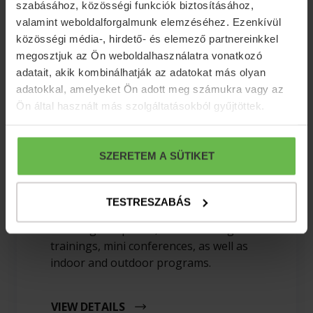
Fried Kastély Hotel***
szabásához, közösségi funkciók biztosításához,
valamint weboldalforgalmunk elemzéséhez. Ezenkívül
A perfect choice for team-building programs,
közösségi média-, hirdető- és elemező partnereinkkel
conferences, and unforgettable wedding moments.
megosztjuk az Ön weboldalhasználatra vonatkozó
adatait, akik kombinálhatják az adatokat más olyan
adatokkal, amelyeket Ön adott meg számukra vagy az
Ön által használt más szolgáltatásokból gyűjtöttek.
SZERETEM A SÜTIKET
Conference
Fried Kastély*** Hotel offers excellent
TESTRESZABÁS
facilities for one- or multi-day meetings,
standing receptions, team-building
trainings, mini conferences, as well as
indoor and outdoor programs.
VIEW DETAILS