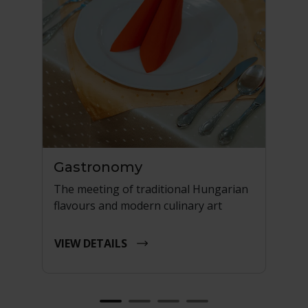
Gastronomy
W
The meeting of traditional Hungarian
In
flavours and modern culinary art
ma
VIEW DETAILS
VI