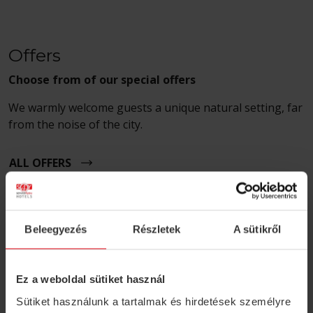
Offers
Choose from of our special offers
We warmly welcome guests a unique natural setting, far
from the noise of the city.
ALL OFFERS
Beleegyezés
Részletek
A sütikről
Ez a weboldal sütiket használ
Sütiket használunk a tartalmak és hirdetések személyre