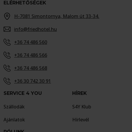
ELÉRHETŐSÉGEK
H-7081 Simontornya, Malom út 33-34.
info@friedhotel.hu
+36 74 486 560
+36 74 486 566
+36 74 486 568
+36 30 742 30 91
SERVICE 4 YOU
HÍREK
Szállodák
S4Y Klub
Ajánlatok
Hírlevél
RÓLUNK