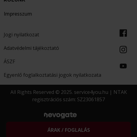
Impresszum
Jogi nyilatkozat
Adatvédelmi tájékoztató
ÁSZF
Egyenlő foglalkoztatási jogok nyilatkozata
All Rights Reserved © 2025. service4you.hu | NTAK
regisztrációs szám: SZ23061857
created by
MORGENS
ÁRAK / FOGLALÁS