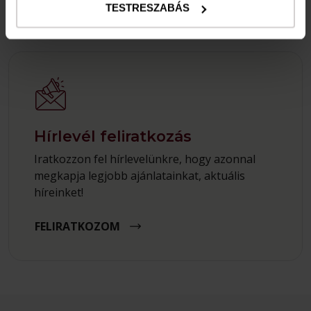
TESTRESZABÁS
Hírlevél feliratkozás
Iratkozzon fel hírlevelünkre, hogy azonnal
megkapja legjobb ajánlatainkat, aktuális
híreinket!
FELIRATKOZOM