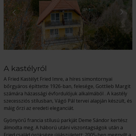
A kastélyról
A Fried Kastélyt Fried Imre, a híres simontornyai
bőrgyáros építtette 1926-ban, felesége, Gottlieb Margit
számára házassági évfordulójuk alkalmából . A kastély
szecessziós stílusban, Vágó Pál tervei alapján készült, és
máig őrzi az eredeti eleganciát.
Gyönyörű francia stílusú parkját Deme Sándor kertész
álmodta meg. A háború utáni viszontagságok után a
Fried család öröksége újjászületett: 2005-ben megnyílt a