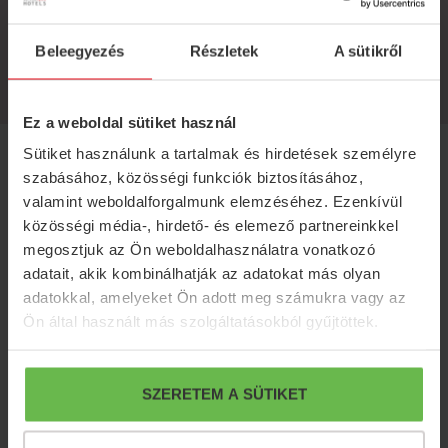
éppoly legendás, mint a Fried Kastély eleganciája.
Simontornya így nem csupán úti cél, hanem élmény –
Beleegyezés
Részletek
A sütikről
ahol a történelem, a természet és a nyugalom találkozik.
Ez a weboldal sütiket használ
Sütiket használunk a tartalmak és hirdetések személyre
szabásához, közösségi funkciók biztosításához,
valamint weboldalforgalmunk elemzéséhez. Ezenkívül
közösségi média-, hirdető- és elemező partnereinkkel
megosztjuk az Ön weboldalhasználatra vonatkozó
adatait, akik kombinálhatják az adatokat más olyan
S4Y Klub
adatokkal, amelyeket Ön adott meg számukra vagy az
Ön által használt más szolgáltatásokból gyűjtöttek.
Regisztráljon törzsvendégprogramunkba és
foglaljon kedvezményesen szállást bármely
S4Y szállodában!
SZERETEM A SÜTIKET
ÉRDEKEL