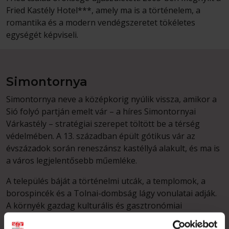
Fried Kastély Hotel***, amely ma is a történelem, a
romantika és a modern vendégszeretet tökéletes
egységét képviseli.
Simontornya
Simontornya neve a középkorig nyúlik vissza, amikor a
Sió folyó partján emelt vár – a híres Simontornyai
Várkastély – stratégiai szerepet töltött be a térség
védelmében. A 13. században épült gótikus vár az
évszázadok során reneszánsz kastéllyá alakult, és ma is
a város legjelentősebb műemléke.
A település báját a történelmi utcák, a templomok, a
borospincék és a Tolnai-dombság lágy vonulatai adják.
A környék gazdag kulturális és gasztronómiai
hagyományokkal bír, a helyiek vendégszeretete pedig