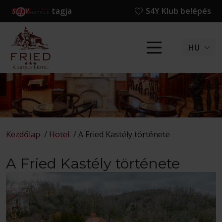
tagja
S4Y Klub belépés
HU
Kezdőlap
/
Hotel
/
A Fried Kastély története
A Fried Kastély története