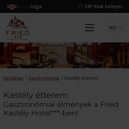
tagja
S4Y Klub belépés
HU
Kezdőlap
/
Gasztronómia
/
Kastély étterem
Kastély étterem
Gasztronómiai élmények a Fried
Kastély Hotel***-ben!