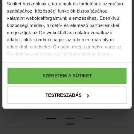
Sütiket használunk a tartalmak és hirdetések személyre
szabásához, közösségi funkciók biztosításához,
valamint weboldalforgalmunk elemzéséhez. Ezenkívül
közösségi média-, hirdető- és elemező partnereinkkel
megosztjuk az Ön weboldalhasználatra vonatkozó
adatait, akik kombinálhatják az adatokat más olyan
adatokkal, amelyeket Ön adott meg számukra vagy az
Ön által használt más szolgáltatásokból gyűjtöttek.
SZERETEM A SÜTIKET
TESTRESZABÁS
ÉTLAP