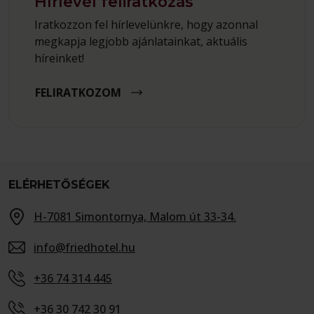
Hírlevél feliratkozás
Iratkozzon fel hírlevelünkre, hogy azonnal
megkapja legjobb ajánlatainkat, aktuális
híreinket!
FELIRATKOZOM
ELÉRHETŐSÉGEK
H-7081 Simontornya, Malom út 33-34.
info@friedhotel.hu
+36 74 314 445
+36 30 742 30 91