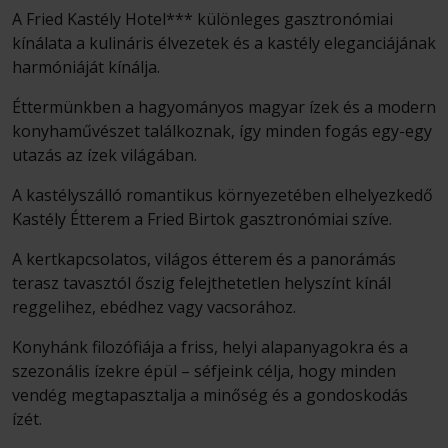
A Fried Kastély Hotel*** különleges gasztronómiai
kínálata a kulináris élvezetek és a kastély eleganciájának
harmóniáját kínálja.
Éttermünkben a hagyományos magyar ízek és a modern
konyhaművészet találkoznak, így minden fogás egy-egy
utazás az ízek világában.
A kastélyszálló romantikus környezetében elhelyezkedő
Kastély Étterem a Fried Birtok gasztronómiai szíve.
A kertkapcsolatos, világos étterem és a panorámás
terasz tavasztól őszig felejthetetlen helyszínt kínál
reggelihez, ebédhez vagy vacsorához.
Konyhánk filozófiája a friss, helyi alapanyagokra és a
szezonális ízekre épül – séfjeink célja, hogy minden
vendég megtapasztalja a minőség és a gondoskodás
ízét.