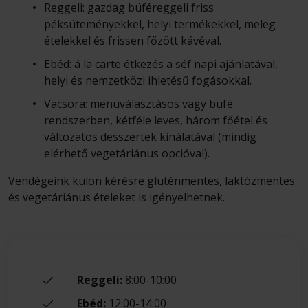
Reggeli: gazdag büféreggeli friss
péksüteményekkel, helyi termékekkel, meleg
ételekkel és frissen főzött kávéval.
Ebéd: á la carte étkezés a séf napi ajánlatával,
helyi és nemzetközi ihletésű fogásokkal.
Vacsora: menüválasztásos vagy büfé
rendszerben, kétféle leves, három főétel és
változatos desszertek kínálatával (mindig
elérhető vegetáriánus opcióval).
Vendégeink külön kérésre gluténmentes, laktózmentes
és vegetáriánus ételeket is igényelhetnek.
Reggeli:
8:00-10:00
Ebéd:
12:00-14:00