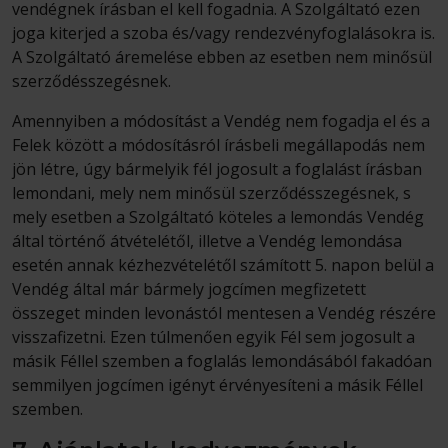
vendégnek írásban el kell fogadnia. A Szolgáltató ezen
joga kiterjed a szoba és/vagy rendezvényfoglalásokra is.
A Szolgáltató áremelése ebben az esetben nem minősül
szerződésszegésnek.
Amennyiben a módosítást a Vendég nem fogadja el és a
Felek között a módosításról írásbeli megállapodás nem
jön létre, úgy bármelyik fél jogosult a foglalást írásban
lemondani, mely nem minősül szerződésszegésnek, s
mely esetben a Szolgáltató köteles a lemondás Vendég
által történő átvételétől, illetve a Vendég lemondása
esetén annak kézhezvételétől számított 5. napon belül a
Vendég által már bármely jogcímen megfizetett
összeget minden levonástól mentesen a Vendég részére
visszafizetni. Ezen túlmenően egyik Fél sem jogosult a
másik Féllel szemben a foglalás lemondásából fakadóan
semmilyen jogcímen igényt érvényesíteni a másik Féllel
szemben.