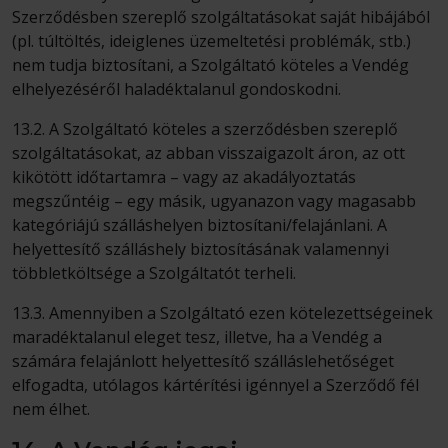
Szerződésben szereplő szolgáltatásokat saját hibájából
(pl. túltöltés, ideiglenes üzemeltetési problémák, stb.)
nem tudja biztosítani, a Szolgáltató köteles a Vendég
elhelyezéséről haladéktalanul gondoskodni.
13.2. A Szolgáltató köteles a szerződésben szereplő
szolgáltatásokat, az abban visszaigazolt áron, az ott
kikötött időtartamra – vagy az akadályoztatás
megszűntéig – egy másik, ugyanazon vagy magasabb
kategóriájú szálláshelyen biztosítani/felajánlani. A
helyettesítő szálláshely biztosításának valamennyi
többletköltsége a Szolgáltatót terheli.
13.3. Amennyiben a Szolgáltató ezen kötelezettségeinek
maradéktalanul eleget tesz, illetve, ha a Vendég a
számára felajánlott helyettesítő szálláslehetőséget
elfogadta, utólagos kártérítési igénnyel a Szerződő fél
nem élhet.