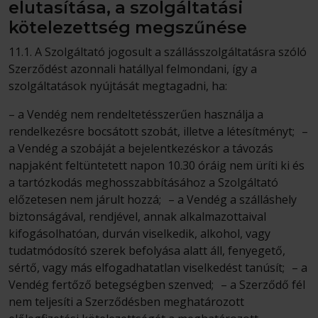
elutasítása, a szolgáltatási
kötelezettség megszűnése
11.1. A Szolgáltató jogosult a szállásszolgáltatásra szóló
Szerződést azonnali hatállyal felmondani, így a
szolgáltatások nyújtását megtagadni, ha:
– a Vendég nem rendeltetésszerűen használja a
rendelkezésre bocsátott szobát, illetve a létesítményt; –
a Vendég a szobáját a bejelentkezéskor a távozás
napjaként feltüntetett napon 10.30 óráig nem üríti ki és
a tartózkodás meghosszabbításához a Szolgáltató
előzetesen nem járult hozzá; – a Vendég a szálláshely
biztonságával, rendjével, annak alkalmazottaival
kifogásolhatóan, durván viselkedik, alkohol, vagy
tudatmódosító szerek befolyása alatt áll, fenyegető,
sértő, vagy más elfogadhatatlan viselkedést tanúsít; – a
Vendég fertőző betegségben szenved; – a Szerződő fél
nem teljesíti a Szerződésben meghatározott