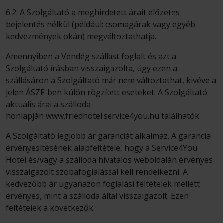
6.2. A Szolgáltató a meghirdetett árait előzetes
bejelentés nélkül (például: csomagárak vagy egyéb
kedvezmények okán) megváltoztathatja.
Amennyiben a Vendég szállást foglalt és azt a
Szolgáltató írásban visszaigazolta, úgy ezen a
szállásáron a Szolgáltató már nem változtathat, kivéve a
jelen ÁSZF-ben külön rögzített eseteket. A Szolgáltató
aktuális árai a szálloda
honlapján www.friedhotel.service4you.hu találhatók.
A Szolgáltató legjobb ár garanciát alkalmaz. A garancia
érvényesítésének alapfeltétele, hogy a Service4You
Hotel és/vagy a szálloda hivatalos weboldalán érvényes
visszaigazolt szobafoglalással kell rendelkezni. A
kedvezőbb ár ugyanazon foglalási feltételek mellett
érvényes, mint a szálloda által visszaigazolt. Ezen
feltételek a következők: