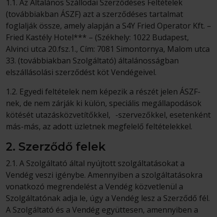
1.1. Az Általános Szállodai Szerződéses Feltételek
(továbbiakban ÁSZF) azt a szerződéses tartalmat
foglalják össze, amely alapján a S4Y Fried Operator Kft. –
Fried Kastély Hotel*** – (Székhely: 1022 Budapest,
Alvinci utca 20.fsz.1., Cím: 7081 Simontornya, Malom utca
33. (továbbiakban Szolgáltató) általánosságban
elszállásolási szerződést köt Vendégeivel.
1.2. Egyedi feltételek nem képezik a részét jelen ÁSZF-
nek, de nem zárják ki külön, speciális megállapodások
kötését utazásközvetítőkkel, -szervezőkkel, esetenként
más-más, az adott üzletnek megfelelő feltételekkel.
2. Szerződő felek
2.1. A Szolgáltató által nyújtott szolgáltatásokat a
Vendég veszi igénybe. Amennyiben a szolgáltatásokra
vonatkozó megrendelést a Vendég közvetlenül a
Szolgáltatónak adja le, úgy a Vendég lesz a Szerződő fél.
A Szolgáltató és a Vendég együttesen, amennyiben a