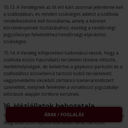
15.13. A Vendégnek az őt ért kárt azonnal jelentenie kell
a szállodában, és minden szükséges adatot a szálloda
rendelkezésére kell bocsátania, amely a káreset
körülményeinek tisztázásához, esetleg a rendőrségi
jegyzőkönyv felvételéhez/rendőrségi eljáráshoz
szükséges.
15.14. A Vendég kifejezetten tudomásul veszik, hogy a
szálloda közös használatú területein (kivéve öltözők,
mellékhelyiségek, de beleértve a gépkocsi parkolót és a
szállodához közvetlenül tartozó külső területeket)
vagyonvédelmi okokból zártláncú kamerarendszert
üzemeltet, melynek felvételei a vonatkozó jogszabályi
előírások alapján törlésre kerülnek.
16. Háziállatok behozatala
ÁRAK / FOGLALÁS
16.1. A szállodába állatokat (kutya, macska) az árlistában
meghatározott díjtétel ellenében lehet behozni.