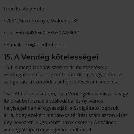
Fried Kastély Hotel
• 7081. Simontornya, Malom út 33.
• Tel:
+3674486560;
+36307423091
• E-mail:
info@friedhotel.hu
15. A Vendég kötelességei
15.1. A megállapodás szerinti díj megfizetése: a
visszaigazolásban rögzített határidőig, vagy a szállás-
szolgáltatási szerződés befejeződésekor esedékes.
15.2. Abban az esetben, ha a Vendégek élelmiszert vagy
italokat behoznak a szállodába, és nyilvános
helyiségekben elfogyasztják, a Szolgáltató jogosult
arra, hogy ezekért méltányos térítést számlázzon ki (az
úgy nevezett “dugópénz” italok esetén). A szálloda
vendéglátóipari egységeiből ételt / italt