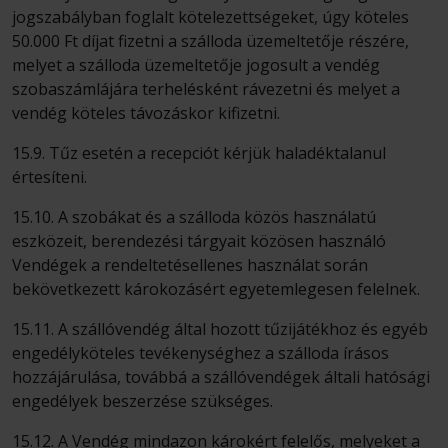
jogszabályban foglalt kötelezettségeket, úgy köteles
50.000 Ft díjat fizetni a szálloda üzemeltetője részére,
melyet a szálloda üzemeltetője jogosult a vendég
szobaszámlájára terhelésként rávezetni és melyet a
vendég köteles távozáskor kifizetni.
15.9. Tűz esetén a recepciót kérjük haladéktalanul
értesíteni.
15.10. A szobákat és a szálloda közös használatú
eszközeit, berendezési tárgyait közösen használó
Vendégek a rendeltetésellenes használat során
bekövetkezett károkozásért egyetemlegesen felelnek.
15.11. A szállóvendég által hozott tűzijátékhoz és egyéb
engedélyköteles tevékenységhez a szálloda írásos
hozzájárulása, továbbá a szállóvendégek általi hatósági
engedélyek beszerzése szükséges.
15.12. A Vendég mindazon károkért felelős, melyeket a