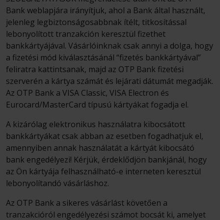
Bank weblapjára irányítjuk, ahol a Bank által használt,
jelenleg legbiztonságosabbnak ítélt, titkosítással
lebonyolított tranzakción keresztül fizethet
bankkártyájával. Vásárlóinknak csak annyi a dolga, hogy
a fizetési mód kiválasztásánál “fizetés bankkártyával”
feliratra kattintsanak, majd az OTP Bank fizetési
szerverén a kártya számát és lejárati dátumát megadják.
Az OTP Bank a VISA Classic, VISA Electron és
Eurocard/MasterCard típusú kártyákat fogadja el.
A kizárólag elektronikus használatra kibocsátott
bankkártyákat csak abban az esetben fogadhatjuk el,
amennyiben annak használatát a kártyát kibocsátó
bank engedélyezi! Kérjük, érdeklődjön bankjánál, hogy
az Ön kártyája felhasználható-e interneten keresztül
lebonyolítandó vásárláshoz.
Az OTP Bank a sikeres vásárlást követően a
tranzakcióról engedélyezési számot bocsát ki, amelyet