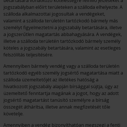
betartására vonatkozó kötelességre felhívó jelzéseket a
jogszabályban előírt területeken a szálloda elhelyezte. A
szálloda alkalmazottai jogosultak a vendégeket,
valamint a szálloda területén tartózkodó bármely más
személyt figyelmeztetni a jogszabály betartására, illetve
a jogszerűtlen magatartás abbahagyására. A vendégek,
illetve a szálloda területén tartózkodó bármely személy
köteles a jogszabály betartására, valamint az esetleges
felszólítás teljesítésére.
Amennyiben bármely vendég vagy a szálloda területén
tartózkodó egyéb személy jogsértő magatartása miatt a
szálloda üzemeltetőjét az illetékes hatóság a
hivatkozott jogszabály alapján bírsággal sújtja, úgy az
üzemeltető fenntartja magának a jogot, hogy az adott
jogsértő magatartást tanúsító személyre a bírság
összegét áthárítsa, illetve annak megfizetését tőle
követelje.
Amennyiben a vendég bizonyíthatóan megszegi a fenti