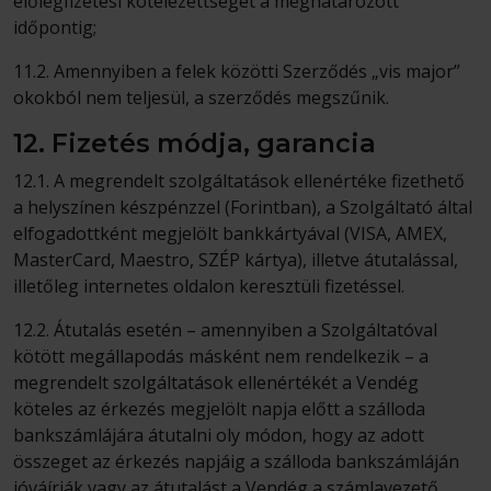
előlegfizetési kötelezettségét a meghatározott
időpontig;
11.2. Amennyiben a felek közötti Szerződés „vis major”
okokból nem teljesül, a szerződés megszűnik.
12. Fizetés módja, garancia
12.1. A megrendelt szolgáltatások ellenértéke fizethető
a helyszínen készpénzzel (Forintban), a Szolgáltató által
elfogadottként megjelölt bankkártyával (VISA, AMEX,
MasterCard, Maestro, SZÉP kártya), illetve átutalással,
illetőleg internetes oldalon keresztüli fizetéssel.
12.2. Átutalás esetén – amennyiben a Szolgáltatóval
kötött megállapodás másként nem rendelkezik – a
megrendelt szolgáltatások ellenértékét a Vendég
köteles az érkezés megjelölt napja előtt a szálloda
bankszámlájára átutalni oly módon, hogy az adott
összeget az érkezés napjáig a szálloda bankszámláján
jóváírják vagy az átutalást a Vendég a számlavezető