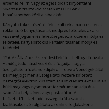
érdemes felírni vagy az egész oldalt kinyomtatni.
Sikertelen tranzakció esetén az OTP Bank
hibaüzenetben közli a hiba okát.
Kártyabirtokos részéről felmerült reklamáció esetén a
reklamáció benyújtásának módja és feltételei, az áru
visszavét jogcímei és lehetőségei, az árucsere módja és
feltételei, kártyabirtokos kártalanításának módja és
feltételei.
12.6. Az Általános Szerződési Feltételek elfogadásával a
Vendég tudomásul veszi és elfogadja, hogy a
Szolgáltató a fizetendő díjakról, illetve a Vendégek által
bármely jogcímen a Szolgáltató részére kifizetett
összegről elektronikus számlát állít ki és azt e-mail útján
küldi meg vagy nyomtatott formátumban adja át a
számlát a helyszínen vagy postai úton. A
befizetett/befizetendő összegekről a számla
kiállításakor a Szolgáltató az online foglaláskor a