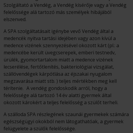
Szolgáltató a Vendég, a Vendég kísérője vagy a Vendég
felelőssége alá tartozó más személyek hibájából
elszenved.
A SPA szolgáltatásait igénybe vevő Vendég által a
medencék nyitva tartási idejében vagy azon kívül a
medence vizének szennyezésével okozott kárt (pl.: a
medencébe került üvegcserepek, emberi testnedv,
ürülék, gyomortartalom miatt a medence vizének
lecserélése, fertőtlenítés, bakteriológiai vizsgálat,
szállóvendégek kárpótlása az éjszakai nyugalom
megzavarása miatt stb. ) teljes mértékben meg kell
térítenie. A vendég gondoskodik arról, hogy a
felelőssége alá tartozó 14 év alatti gyermek által
okozott károkért a teljes felelősség a szülőt terheli.
A szálloda SPA részlegének szaunái gyermekek számára
egészségügyi okokból nem látogathatóak, a gyermek
felügyelete a szülők felelőssége.