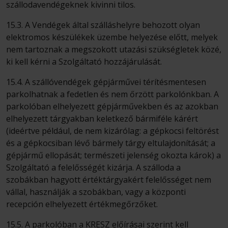
szállodavendégeknek kivinni tilos.
15.3. A Vendégek által szálláshelyre behozott olyan
elektromos készülékek üzembe helyezése előtt, melyek
nem tartoznak a megszokott utazási szükségletek közé,
ki kell kérni a Szolgáltató hozzájárulását.
15.4. A szállóvendégek gépjárművei térítésmentesen
parkolhatnak a fedetlen és nem őrzött parkolónkban. A
parkolóban elhelyezett gépjárművekben és az azokban
elhelyezett tárgyakban keletkező bármiféle kárért
(ideértve például, de nem kizárólag: a gépkocsi feltörést
és a gépkocsiban lévő bármely tárgy eltulajdonítását; a
gépjármű ellopását; természeti jelenség okozta károk) a
Szolgáltató a felelősségét kizárja. A szálloda a
szobákban hagyott értéktárgyakért felelősséget nem
vállal, használják a szobákban, vagy a központi
recepción elhelyezett értékmegőrzőket.
15.5. A parkolóban a KRESZ előírásai szerint kell