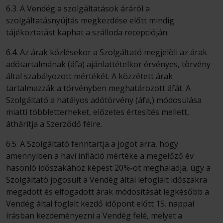
6.3. A Vendég a szolgáltatások áráról a
szolgáltatásnyújtás megkezdése előtt mindig
tájékoztatást kaphat a szálloda recepcióján.
6.4. Az árak közlésekor a Szolgáltató megjelöli az árak
adótartalmának (áfa) ajánlattételkor érvényes, törvény
által szabályozott mértékét. A közzétett árak
tartalmazzák a törvényben meghatározott áfát. A
Szolgáltató a hatályos adótörvény (áfa,) módosulása
miatti többletterheket, előzetes értesítés mellett,
áthárítja a Szerződő félre.
6.5. A Szolgáltató fenntartja a jogot arra, hogy
amennyiben a havi infláció mértéke a megelőző év
hasonló időszakához képest 20%-ot meghaladja, úgy a
Szolgáltató jogosult a Vendég által lefoglalt időszakra
megadott és elfogadott árak módosítását legkésőbb a
Vendég által foglalt kezdő időpont előtt 15. nappal
írásban kezdeményezni a Vendég felé, melyet a