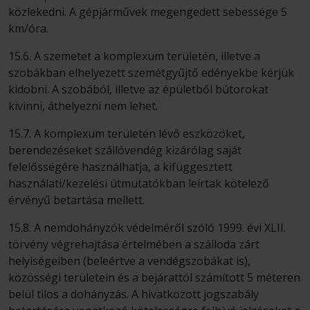
közlekedni. A gépjárművek megengedett sebessége 5
km/óra.
15.6. A szemetet a komplexum területén, illetve a
szobákban elhelyezett szemétgyűjtő edényekbe kérjük
kidobni. A szobából, illetve az épületből bútorokat
kivinni, áthelyezni nem lehet.
15.7. A komplexum területén lévő eszközöket,
berendezéseket szállóvendég kizárólag saját
felelősségére használhatja, a kifüggesztett
használati/kezelési útmutatókban leírtak kötelező
érvényű betartása mellett.
15.8. A nemdohányzók védelméről szóló 1999. évi XLII.
törvény végrehajtása értelmében a szálloda zárt
helyiségeiben (beleértve a vendégszobákat is),
közösségi területein és a bejárattól számított 5 méteren
belül tilos a dohányzás. A hivatkozott jogszabály