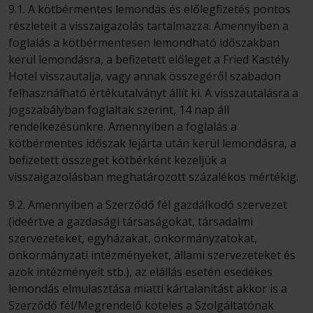
9.1. A kötbérmentes lemondás és előlegfizetés pontos
részleteit a visszaigazolás tartalmazza. Amennyiben a
foglalás a kötbérmentesen lemondható időszakban
kerül lemondásra, a befizetett előleget a Fried Kastély
Hotel visszautalja, vagy annak összegéről szabadon
felhasználható értékutalványt állít ki. A visszautalásra a
jogszabályban foglaltak szerint, 14 nap áll
rendelkezésünkre. Amennyiben a foglalás a
kötbérmentes időszak lejárta után kerül lemondásra, a
befizetett összeget kötbérként kezeljük a
visszaigazolásban meghatározott százalékos mértékig.
9.2. Amennyiben a Szerződő fél gazdálkodó szervezet
(ideértve a gazdasági társaságokat, társadalmi
szervezeteket, egyházakat, önkormányzatokat,
önkormányzati intézményeket, állami szervezeteket és
azok intézményeit stb.), az elállás esetén esedékes
lemondás elmulasztása miatti kártalanítást akkor is a
Szerződő fél/Megrendelő köteles a Szolgáltatónak