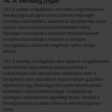
14. A Vendég jogai
14.1. A szállás szolgáltatási szerződés megkötésével a
Vendég jogosultságot szerez a bérelt helyiségek
szokásos használatára, valamint az elszállásolási üzem
szokás szerint és különösebb feltételek nélkül
Vendégek használatára bocsátott létesítményeinek
szokásos használatára, valamint a szokásos
kiszolgálásra a kiírásnak megfelelő nyitva-tartási
időben.
14.2. A Vendég a Szolgáltató által nyújtott szolgáltatások
teljesítésével kapcsolatban panasszal élhet a
szálláshelyen való tartózkodás időtartama alatt. A
Szolgáltató ezen időszakban hozzá írásban igazoltan
eljuttatott (vagy általa jegyzőkönyvbe felvett) panasz
kezelésére vállal kötelezettséget. Szolgáltató az
esetleges reklamációkat egyedileg kezeli. Panaszt a
Vendég írásban az alábbi címen és elérhetőségeken
tehet: