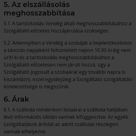
5. Az elszállásolás
meghosszabbítása
5.1. A tartózkodás Vendég általi meghosszabbításához a
Szolgáltató előzetes hozzájárulása szükséges.
5.2. Amennyiben a Vendég a szobáját a bejelentkezéskor
a távozás napjaként feltüntetett napon 10.30 óráig nem
üríti ki és a tartózkodás meghosszabbításához a
Szolgáltató előzetesen nem járult hozzá, úgy a
Szolgáltató jogosult a szobaárat egy további napra is
kiszámlázni, ezzel egyidejűleg a Szolgáltató szolgáltatási
kötelezettsége is megszűnik.
6. Árak
6.1. A szálloda mindenkori listaárai a szálloda halljában
lévő információs táblán vannak kifüggesztve. Az egyéb
szolgáltatások árlistái az adott szállodai részlegen
vannak elhelyezve.