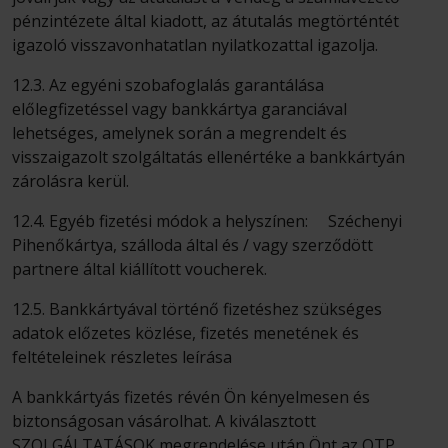
pénzintézete által kiadott, az átutalás megtörténtét
igazoló visszavonhatatlan nyilatkozattal igazolja.
12.3. Az egyéni szobafoglalás garantálása
előlegfizetéssel vagy bankkártya garanciával
lehetséges, amelynek során a megrendelt és
visszaigazolt szolgáltatás ellenértéke a bankkártyán
zárolásra kerül.
12.4. Egyéb fizetési módok a helyszínen: Széchenyi
Pihenőkártya, szálloda által és / vagy szerződött
partnere által kiállított voucherek.
12.5. Bankkártyával történő fizetéshez szükséges
adatok előzetes közlése, fizetés menetének és
feltételeinek részletes leírása
A bankkártyás fizetés révén Ön kényelmesen és
biztonságosan vásárolhat. A kiválasztott
SZOLGÁLTATÁSOK megrendelése után Önt az OTP