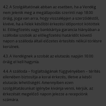
4.2. A Szolgáltatónak abban az esetben, ha a Vendég
nem jelenik meg a megállapodás szerinti nap 18.00
óráig, joga van arra, hogy visszalépjen a szerződéstől,
kivéve, ha a Felek későbbi érkezési időpontot kötöttek
ki. Előlegfizetés vagy bankkártya garancia hiányában a
szállodai szobák az előlegfizetési határidőt követő
napon a szálloda általi előzetes értesítés nélkül törlésre
kerülnek.
4.3. A Vendégnek a szobát az elutazás napján 10.00
óráig el kell hagynia.
4.4. A szálloda – foglaltságának függvényében – térítés
ellenében biztosítja a korai érkezés, illetve a késői
elutazás lehetőségét. Amennyiben ezen
szolgáltatásunkat igénybe kívánja venni, kérjük, az
érkezését megelőző napon jelezze a recepciónk
számára.