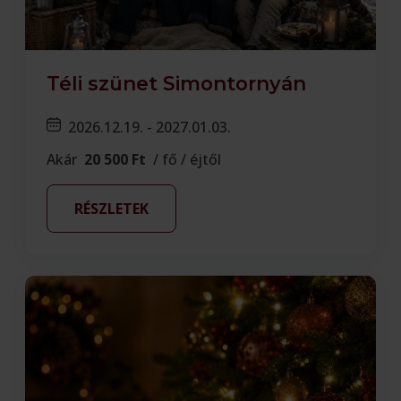
Téli szünet Simontornyán
2026.12.19. - 2027.01.03.
Akár
20 500 Ft
/ fő / éjtől
RÉSZLETEK