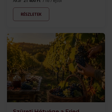
Akár
21 400 Ft
/ fő / éjtől
RÉSZLETEK
Szüreti Hétvége a Fried