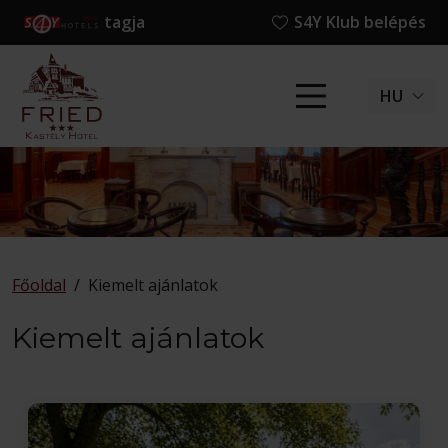
tagja
S4Y Klub belépés
HU
Főoldal
/
Kiemelt ajánlatok
Kiemelt ajánlatok