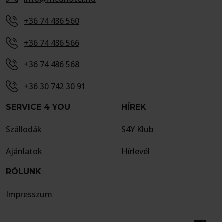
+36 74 486 560
+36 74 486 566
+36 74 486 568
+36 30 742 30 91
SERVICE 4 YOU
HÍREK
Szállodák
S4Y Klub
Ajánlatok
Hírlevél
RÓLUNK
Impresszum