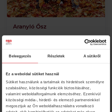
Aranyló Ősz
2026.09.27. - 2026.10.29.
Akár
19 600 Ft
/ fő / éjtől
Beleegyezés
Részletek
A sütikről
RÉSZLETEK
Ez a weboldal sütiket használ
Sütiket használunk a tartalmak és hirdetések személyre
szabásához, közösségi funkciók biztosításához,
valamint weboldalforgalmunk elemzéséhez. Ezenkívül
közösségi média-, hirdető- és elemező partnereinkkel
megosztjuk az Ön weboldalhasználatra vonatkozó
adatait, akik kombinálhatják az adatokat más olyan