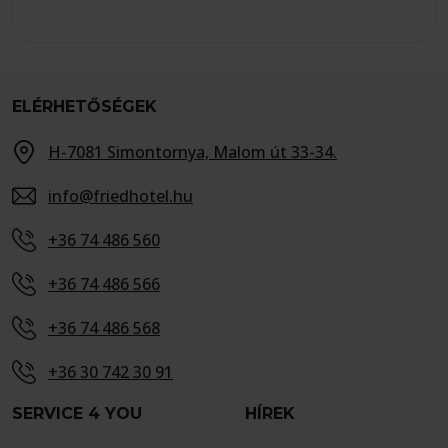
ELÉRHETŐSÉGEK
H-7081 Simontornya, Malom út 33-34.
info@friedhotel.hu
+36 74 486 560
+36 74 486 566
+36 74 486 568
+36 30 742 30 91
SERVICE 4 YOU
HÍREK