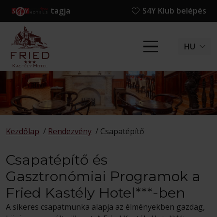
tagja
S4Y Klub belépés
HU
Kezdőlap
/
Rendezvény
/
Csapatépítő
Csapatépítő és
Gasztronómiai Programok a
Fried Kastély Hotel***-ben
A sikeres csapatmunka alapja az élményekben gazdag,