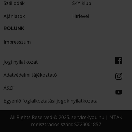
Szállodák
S4Y Klub
Ajánlatok
Hírlevél
RÓLUNK
Impresszum
Jogi nyilatkozat
Adatvédelmi tájékoztató
ÁSZF
Egyenlő foglalkoztatási jogok nyilatkozata
All Rights Reserved © 2025. service4you.hu | NTAK
regisztrációs szám: SZ23061857