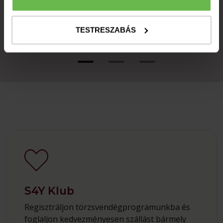
KASTÉLYBOROK KÓSTOLÓJA
TESTRESZABÁS
S4Y Klub
Regisztráljon törzsvendégprogramunkba és
foglaljon kedvezményesen szállást bármely