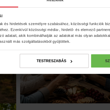
ál
nimum 6 főtől foglalhatók.
mak és hirdetések személyre szabásához, közösségi funkciók biz
hez. Ezenkívül közösségi média-, hirdető- és elemező partner
y szerint egyedi időpontban is szervezhetők.
zó adatait, akik kombinálhatják az adatokat más olyan adatokka
sznált más szolgáltatásokból gyűjtöttek.
TESTRESZABÁS
SZ