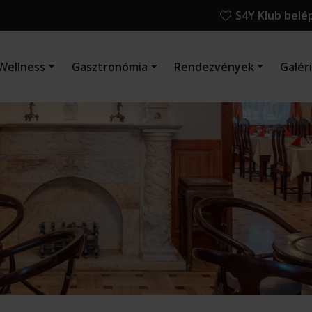
S4Y Klub belé
Wellness
Gasztronómia
Rendezvények
Galér