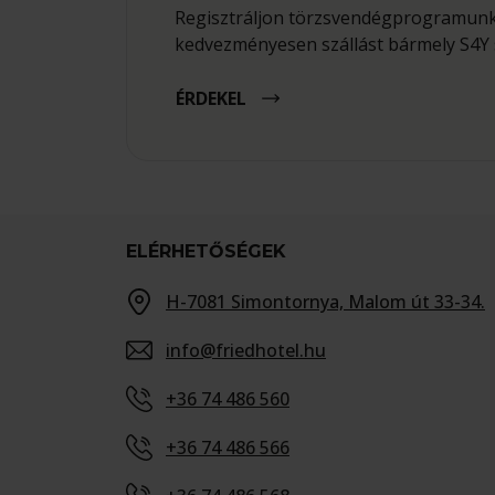
Regisztráljon törzsvendégprogramunk
kedvezményesen szállást bármely S4Y 
ÉRDEKEL
ELÉRHETŐSÉGEK
H-7081 Simontornya, Malom út 33-34.
info@friedhotel.hu
+36 74 486 560
+36 74 486 566