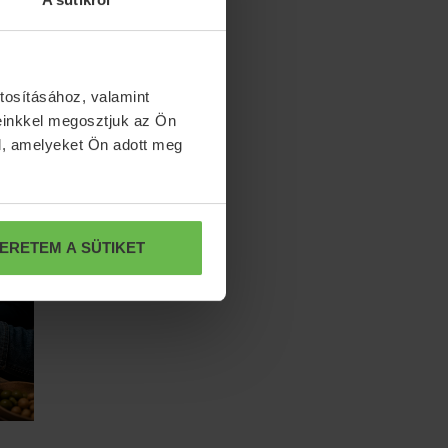
tosításához, valamint
einkkel megosztjuk az Ön
l, amelyeket Ön adott meg
ERETEM A SÜTIKET