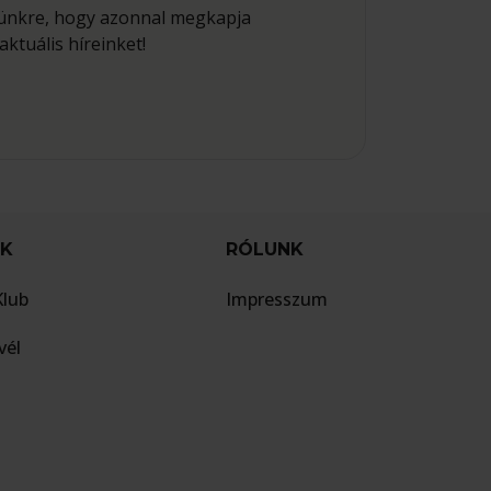
elünkre, hogy azonnal megkapja
aktuális híreinket!
EK
RÓLUNK
Klub
Impresszum
vél