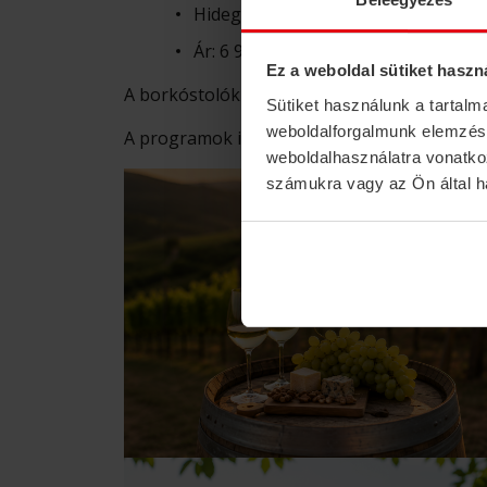
Hidegtál és pogácsa
Ár: 6 900 Ft / fő
Ez a weboldal sütiket haszn
A borkóstolók előzetes bejelentkezéssel, mi
Sütiket használunk a tartal
weboldalforgalmunk elemzésé
A programok időtartama: kb. 1,5–2 óra, igén
weboldalhasználatra vonatko
számukra vagy az Ön által ha