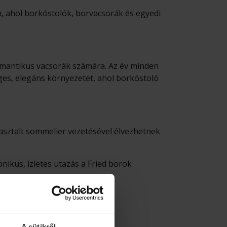
, ahol borkóstolók, borvacsorák és egyedi
romantikus vacsorák számára. Az év minden
ges, elegáns környezetet, ahol borkóstoló
asztalt sommelier vezetésével élvezhetnek
ikus, ízletes utazás a Fried borok
A sütikről