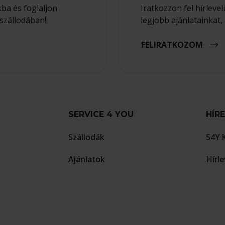
ba és foglaljon
Iratkozzon fel hírlev
szállodában!
legjobb ajánlatainkat, 
FELIRATKOZOM
SERVICE 4 YOU
HÍR
Szállodák
S4Y 
Ajánlatok
Hírle