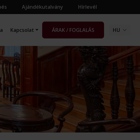
pés
Ajándékutalvány
Hírlevél
ia
Kapcsolat
ÁRAK / FOGLALÁS
HU