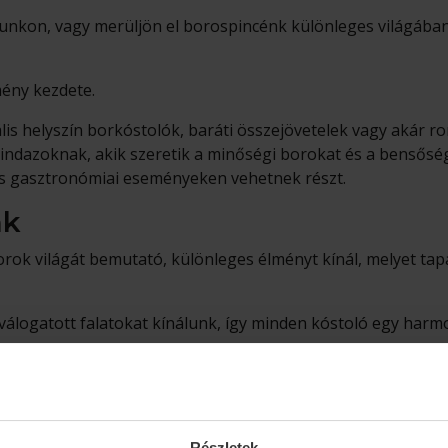
zunkon, vagy merüljön el borospincénk különleges világában
mény kezdete.
lis helyszín borkóstolók, baráti összejövetelek vagy akár 
mindazoknak, akik szeretik a minőségi borokat és a bensősé
 gasztronómiai eseményeken vehetnek részt.
nk
rok világát bemutató, különleges élményt kínál, melyet tap
logatott falatokat kínálunk, így minden kóstoló egy harmon
am
Részletek