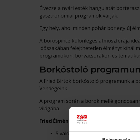
Élvezze a nyári esték hangulatát borteras
gasztronómiai programok várják.
Egy hely, ahol minden pohár bor egy új él
A borospince különleges atmoszférája ideá
időszakában felejthetetlen élményt kínál 
programokon, borvacsorákon és tematikus
Borkóstoló programu
A Fried Birtok borkóstoló programunk a bo
Vendégeink.
A program során a borok mellé gondosan vá
világába.
Fried Élményborkóstoló - 5 boros progr
5 válogatott Fried bor kóstolása
Beleegyezés