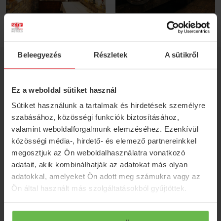
Beleegyezés
Részletek
A sütikről
ELÉRHETŐSÉGEK
H-7081 Simontornya, Malom út 33-34.
Ez a weboldal sütiket használ
Sütiket használunk a tartalmak és hirdetések személyre
info@friedhotel.hu
szabásához, közösségi funkciók biztosításához,
+36 74 486 560
valamint weboldalforgalmunk elemzéséhez. Ezenkívül
közösségi média-, hirdető- és elemező partnereinkkel
+36 74 486 566
megosztjuk az Ön weboldalhasználatra vonatkozó
adatait, akik kombinálhatják az adatokat más olyan
+36 74 486 568
adatokkal, amelyeket Ön adott meg számukra vagy az
Ön által használt más szolgáltatásokból gyűjtöttek.
+36 30 742 30 91
SERVICE 4 YOU
HÍREK