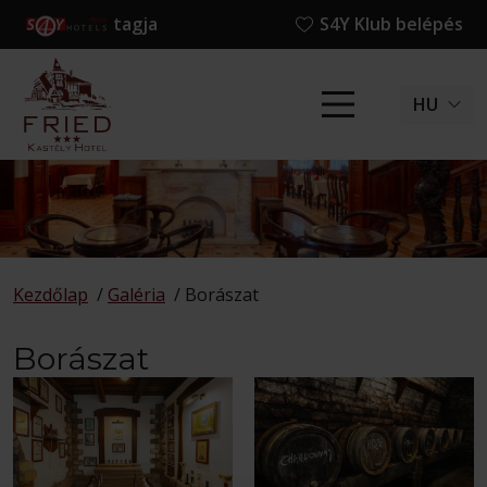
tagja
S4Y Klub belépés
HU
Kezdőlap
/
Galéria
/
Borászat
Borászat