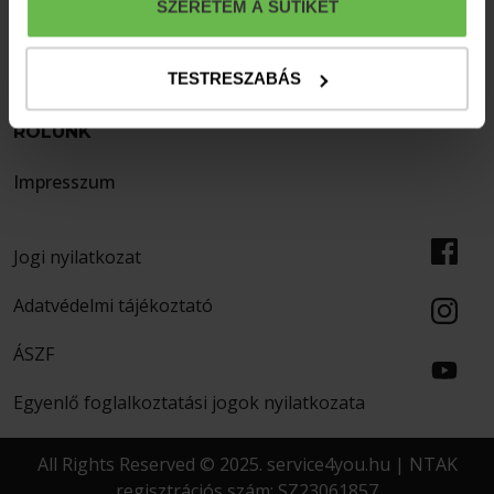
SZERETEM A SÜTIKET
Szállodák
S4Y Klub
TESTRESZABÁS
Ajánlatok
Hírlevél
RÓLUNK
Impresszum
Jogi nyilatkozat
Adatvédelmi tájékoztató
ÁSZF
Egyenlő foglalkoztatási jogok nyilatkozata
All Rights Reserved © 2025. service4you.hu | NTAK
regisztrációs szám: SZ23061857