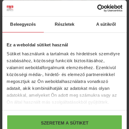
Beleegyezés
Részletek
A sütikről
Ez a weboldal sütiket használ
ELÉRHETŐSÉGEK
Sütiket használunk a tartalmak és hirdetések személyre
H-7081 Simontornya, Malom út 33-34.
szabásához, közösségi funkciók biztosításához,
valamint weboldalforgalmunk elemzéséhez. Ezenkívül
info@friedhotel.hu
közösségi média-, hirdető- és elemező partnereinkkel
megosztjuk az Ön weboldalhasználatra vonatkozó
+36 74 314 445
adatait, akik kombinálhatják az adatokat más olyan
adatokkal, amelyeket Ön adott meg számukra vagy az
+36 30 742 30 91
Ön által használt más szolgáltatásokból gyűjtöttek.
SERVICE 4 YOU
HÍREK
Szállodák
S4Y Klub
SZERETEM A SÜTIKET