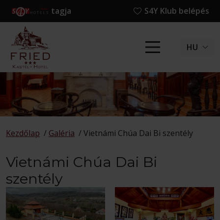
tagja
S4Y Klub belépés
HU
Kezdőlap
/
Galéria
/
Vietnámi Chúa Dai Bi szentély
Vietnámi Chúa Dai Bi
szentély