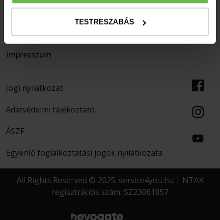
Ajánlatok
Hírlevél
TESTRESZABÁS
RÓLUNK
Impresszum
Jogi nyilatkozat
Adatvédelmi tájékoztató
ÁSZF
Egyenlő foglalkoztatási jogok nyilatkozata
All Rights Reserved © 2025. service4you.hu | NTAK
regisztrációs szám: SZ23061857