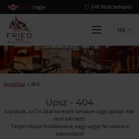
tagja
S4Y Klub belépés
HU
Kezdőlap
/
404
Upsz - 404
Sajnáljuk, az Ön által keresett tartalom vagy ajánlat már
nem elérhető.
Térjen vissza főoldalunkra, vagy vegye fel velünk a
kapcsolatot!