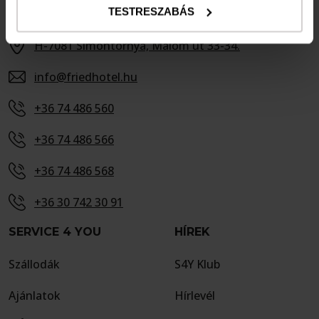
TESTRESZABÁS
ELÉRHETŐSÉGEK
H-7081 Simontornya, Malom út 33-34.
info@friedhotel.hu
+36 74 486 560
+36 74 486 566
+36 74 486 568
+36 30 742 30 91
SERVICE 4 YOU
HÍREK
Szállodák
S4Y Klub
Ajánlatok
Hírlevél