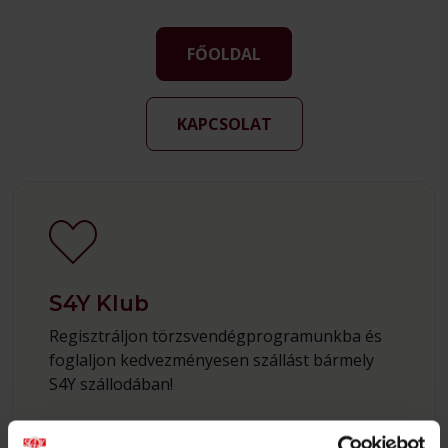
FŐOLDAL
KAPCSOLAT
S4Y Klub
Regisztráljon törzsvendégprogramunkba és
foglaljon kedvezményesen szállást bármely
S4Y szállodában!
ÉRDEKEL