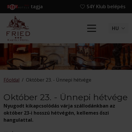
tagja
S4Y Klub belépés
HU
Főoldal
/
Október 23. - Ünnepi hétvége
Október 23. - Ünnepi hétvége
Nyugodt kikapcsolódás várja szállodánkban az
október 23-i hosszú hétvégén, kellemes őszi
hangulattal.