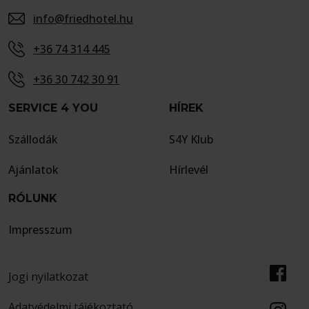
info@friedhotel.hu
+36 74 314 445
+36 30 742 30 91
SERVICE 4 YOU
HÍREK
Szállodák
S4Y Klub
Ajánlatok
Hírlevél
RÓLUNK
Impresszum
Jogi nyilatkozat
Adatvédelmi tájékoztató