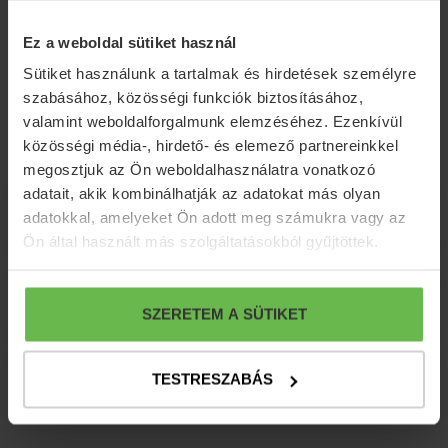
íjászat
Ez a weboldal sütiket használ
Csodálatos kastélypark madárcsicsergéssel
Sütiket használunk a tartalmak és hirdetések személyre
Fürdőköpeny használat
szabásához, közösségi funkciók biztosításához,
valamint weboldalforgalmunk elemzéséhez. Ezenkívül
Korlátlan internet használat
közösségi média-, hirdető- és elemező partnereinkkel
megosztjuk az Ön weboldalhasználatra vonatkozó
adatait, akik kombinálhatják az adatokat más olyan
További információk
adatokkal, amelyeket Ön adott meg számukra vagy az
Ön által használt más szolgáltatásokból gyűjtöttek.
Lemondási feltételek
SZERETEM A SÜTIKET
TESTRESZABÁS
Fizetési feltételek