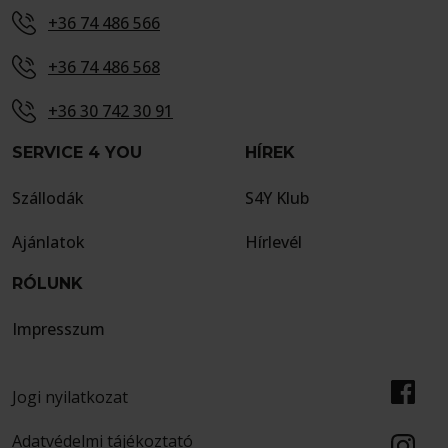
+36 74 486 566
+36 74 486 568
+36 30 742 30 91
SERVICE 4 YOU
HÍREK
Szállodák
S4Y Klub
Ajánlatok
Hírlevél
RÓLUNK
Impresszum
Jogi nyilatkozat
Adatvédelmi tájékoztató