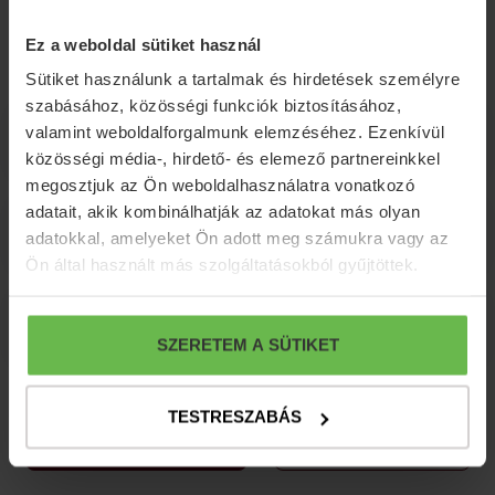
Korlátlan internet használat
Ez a weboldal sütiket használ
Sütiket használunk a tartalmak és hirdetések személyre
szabásához, közösségi funkciók biztosításához,
valamint weboldalforgalmunk elemzéséhez. Ezenkívül
További információk
közösségi média-, hirdető- és elemező partnereinkkel
megosztjuk az Ön weboldalhasználatra vonatkozó
adatait, akik kombinálhatják az adatokat más olyan
Lemondási feltételek
adatokkal, amelyeket Ön adott meg számukra vagy az
Ön által használt más szolgáltatásokból gyűjtöttek.
Fizetési feltételek
SZERETEM A SÜTIKET
TESTRESZABÁS
ÁRAK / FOGLALÁS
AJÁNLATKÉRÉS