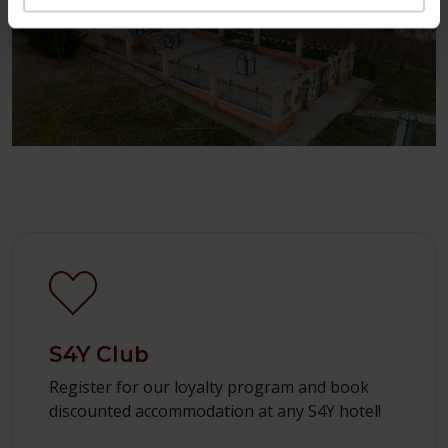
CHÚA DAI BI SHRINE IN VIETNAM
S4Y Club
Register for our loyalty program and book
discounted accommodation at any S4Y hotel!