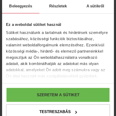
Beleegyezés
Részletek
A sütikről
Ez a weboldal sütiket használ
Sütiket használunk a tartalmak és hirdetések személyre
szabásához, közösségi funkciók biztosításához,
valamint weboldalforgalmunk elemzéséhez. Ezenkívül
közösségi média-, hirdető- és elemező partnereinkkel
SAUNA WORLD
megosztjuk az Ön weboldalhasználatra vonatkozó
adatait, akik kombinálhatják az adatokat más olyan
adatokkal, amelyeket Ön adott meg számukra vagy az
Ön által használt más szolgáltatásokból gyűjtöttek.
SZERETEM A SÜTIKET
TESTRESZABÁS