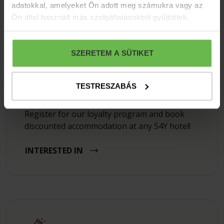
adatokkal, amelyeket Ön adott meg számukra vagy az
Ön által használt más szolgáltatásokból gyűjtöttek.
SZERETEM A SÜTIKET
TESTRESZABÁS
S4Y Club
Register for our loyalty program and book
discounted accommodation at any S4Y hotel!
INTERESTED IN