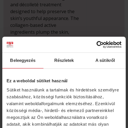
and décolleté treatment
designed to help preserve the
skin’s youthful appearance. The
collagen-based active
ingredients plump the skin,
reduce wrinkles, and leave it
looking radiant.
Beleegyezés
Részletek
A sütikről
Ez a weboldal sütiket használ
Sütiket használunk a tartalmak és hirdetések személyre
szabásához, közösségi funkciók biztosításához,
valamint weboldalforgalmunk elemzéséhez. Ezenkívül
közösségi média-, hirdető- és elemező partnereinkkel
megosztjuk az Ön weboldalhasználatra vonatkozó
adatait, akik kombinálhatják az adatokat más olyan