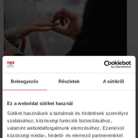
Tailored to Your Individual Wishes
Beleegyezés
Részletek
A sütikről
The team of Fried Kastély Hotel*** is happy to help
every couple make their big day exactly as they dreamed
it.
Ez a weboldal sütiket használ
Sütiket használunk a tartalmak és hirdetések személyre
Request an offer
szabásához, közösségi funkciók biztosításához,
valamint weboldalforgalmunk elemzéséhez. Ezenkívül
Our event management team is happy to assist you at
közösségi média-, hirdető- és elemező partnereinkkel
the contact details below: