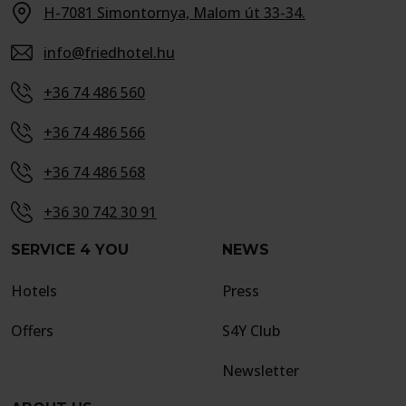
H-7081 Simontornya, Malom út 33-34.
info@friedhotel.hu
+36 74 486 560
+36 74 486 566
+36 74 486 568
+36 30 742 30 91
SERVICE 4 YOU
NEWS
Hotels
Press
Offers
S4Y Club
Newsletter