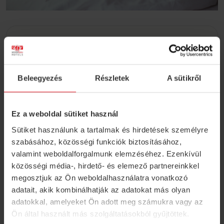
Beleegyezés
Részletek
A sütikről
S4Y Club
Register for our loyalty program and book
Ez a weboldal sütiket használ
discounted accommodation at any S4Y hotel!
Sütiket használunk a tartalmak és hirdetések személyre
INTERESTED IN
szabásához, közösségi funkciók biztosításához,
valamint weboldalforgalmunk elemzéséhez. Ezenkívül
közösségi média-, hirdető- és elemező partnereinkkel
megosztjuk az Ön weboldalhasználatra vonatkozó
adatait, akik kombinálhatják az adatokat más olyan
adatokkal, amelyeket Ön adott meg számukra vagy az
Ön által használt más szolgáltatásokból gyűjtöttek.