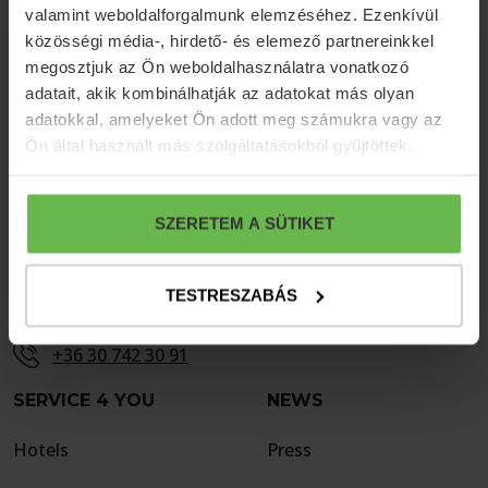
valamint weboldalforgalmunk elemzéséhez. Ezenkívül
közösségi média-, hirdető- és elemező partnereinkkel
CONTACT
megosztjuk az Ön weboldalhasználatra vonatkozó
adatait, akik kombinálhatják az adatokat más olyan
H-7081 Simontornya, Malom út 33-34.
adatokkal, amelyeket Ön adott meg számukra vagy az
Ön által használt más szolgáltatásokból gyűjtöttek.
info@friedhotel.hu
+36 74 486 560
SZERETEM A SÜTIKET
+36 74 486 566
TESTRESZABÁS
+36 74 486 568
+36 30 742 30 91
SERVICE 4 YOU
NEWS
Hotels
Press