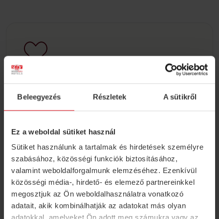
S4Y Club
Beleegyezés
Részletek
A sütikről
Register for our loyalty program and book
discounted accommodation at any S4Y hotel!
Ez a weboldal sütiket használ
INTERESTED IN
Sütiket használunk a tartalmak és hirdetések személyre
szabásához, közösségi funkciók biztosításához,
valamint weboldalforgalmunk elemzéséhez. Ezenkívül
közösségi média-, hirdető- és elemező partnereinkkel
megosztjuk az Ön weboldalhasználatra vonatkozó
adatait, akik kombinálhatják az adatokat más olyan
adatokkal, amelyeket Ön adott meg számukra vagy az