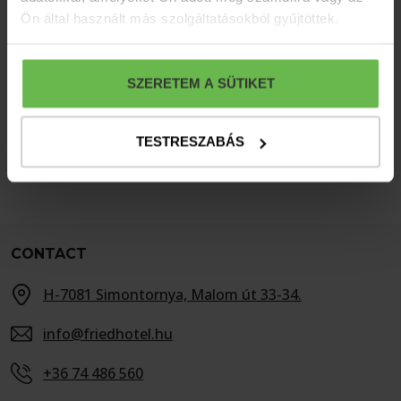
Ön által használt más szolgáltatásokból gyűjtöttek.
Newsletter subscription
Subscribe to our newsletter to receive our
SZERETEM A SÜTIKET
best offers and latest news immediately!
SUBSCRIBE
TESTRESZABÁS
CONTACT
H-7081 Simontornya, Malom út 33-34.
info@friedhotel.hu
+36 74 486 560