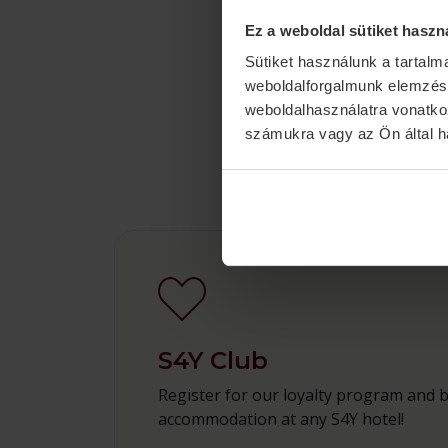
Ez a weboldal sütiket haszn
Sütiket használunk a tartal
weboldalforgalmunk elemzésé
weboldalhasználatra vonatko
számukra vagy az Ön által ha
S4Y Club
Register for our loyalty program and 
accommodation at any S4Y hotel!