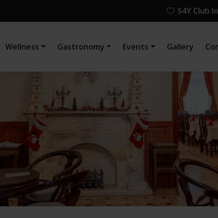
S4Y Club l
Wellness
Gastronomy
Events
Gallery
Co