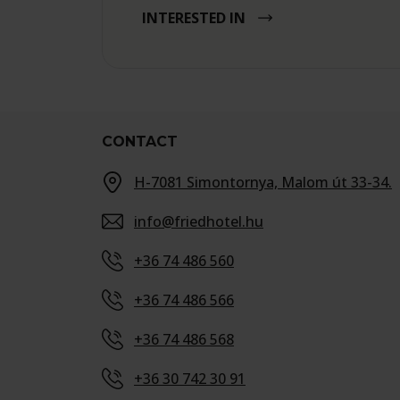
INTERESTED IN
CONTACT
H-7081 Simontornya, Malom út 33-34.
info@friedhotel.hu
+36 74 486 560
+36 74 486 566
+36 74 486 568
+36 30 742 30 91