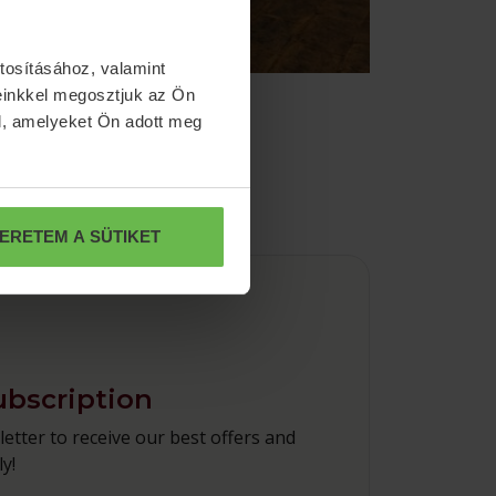
tosításához, valamint
einkkel megosztjuk az Ön
l, amelyeket Ön adott meg
ERETEM A SÜTIKET
ubscription
etter to receive our best offers and
y!