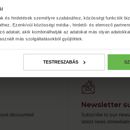
ál
mak és hirdetések személyre szabásához, közösségi funkciók biz
hez. Ezenkívül közösségi média-, hirdető- és elemező partner
zó adatait, akik kombinálhatják az adatokat más olyan adatokka
sznált más szolgáltatásokból gyűjtöttek.
TESTRESZABÁS
SZ
Newsletter s
book discounted
Subscribe to our newsl
latest news immediatel